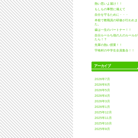
熱い思いよ届け！！
もしもの事態に備えて
自分を守るために・・・
本校で教職員の研修が行われま
た。
歯は一生のパートナー！！
自分ルールち他の人のルールが
たら！？
先輩の熱い授業！！
宇検村の中学生全員集合！！
アーカイブ
2026年7月
2026年6月
2026年5月
2026年4月
2026年3月
2026年1月
2025年12月
2025年11月
2025年10月
2025年9月