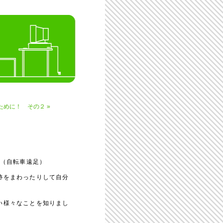
ために！ その２ »
。（自転車遠足）
跡をまわったりして自分
い様々なことを知りまし