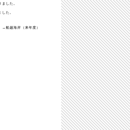
りました。
ました。
）→船越海岸（来年度）
。