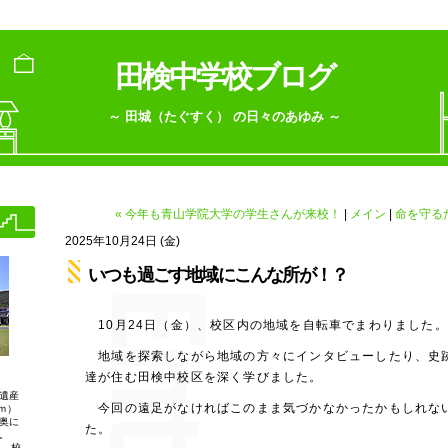
田検中学校ブログ
～ 田城（たぐすく） の日々のあゆみ ～
« 今年も青山学院大学の学生さんが来校！
|
メイン
|
命を守る
2025年10月24日 (金)
いつも過ごす地域にこんな所が！？
10月24日（金）、校区内の地域を自転車でまわりました
地域を探索しながら地域の方々にインタビューしたり、史
達が住む田検中校区を深く学びました。
遺産
今回の遠足がなければこのまま気づかなかったかもしれな
ｍ）
奥に
た。
。
３，校