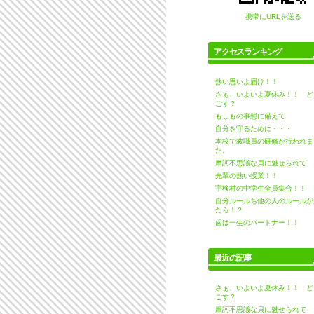
携帯にURLを送る
アクセスランキング
熱い思いよ届け！！
さぁ、いよいよ夏休み！！ ど
ごす？
もしもの事態に備えて
自分を守るために・・・
本校で教職員の研修が行われま
た。
摩訶不思議な貝に魅せられて
先輩の熱い授業！！
宇検村の中学生全員集合！！
自分ルールち他の人のルールが
たら！？
歯は一生のパートナー！！
最近の記事
さぁ、いよいよ夏休み！！ ど
ごす？
摩訶不思議な貝に魅せられて