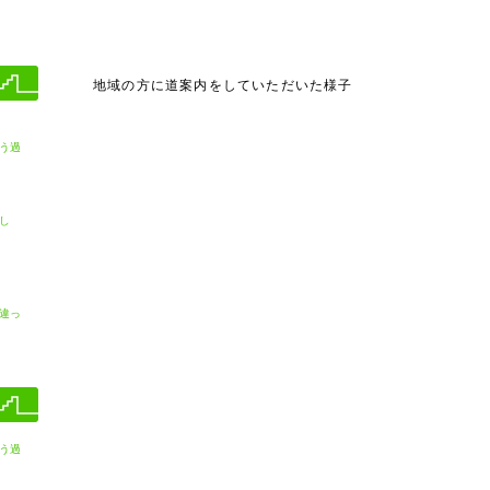
地域の方に道案内をしていただいた様子
う過
し
違っ
う過