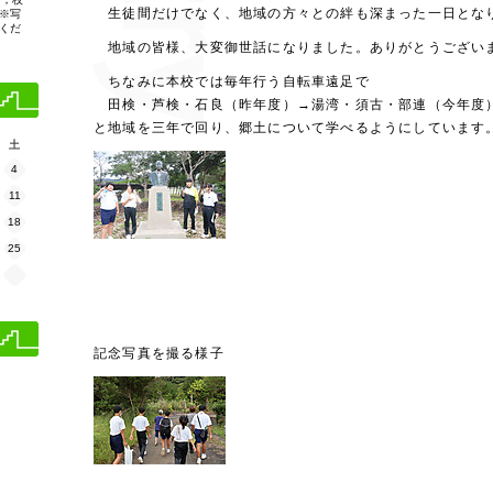
生徒間だけでなく、地域の方々との絆も深まった一日とな
※写
くだ
地域の皆様、大変御世話になりました。ありがとうござい
ちなみに本校では毎年行う自転車遠足で
田検・芦検・石良（昨年度）→湯湾・須古・部連（今年度
と地域を三年で回り、郷土について学べるようにしています
土
4
11
18
25
記念写真を撮る様子