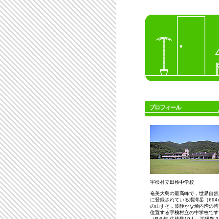
プロフィール
宇検村立田検中学校
奄美大島の最高峰で，世界自然
に登録されている湯湾岳（694
の山すそ，波静かな焼内湾の湾
位置する宇検村立の中学校です
（R６年 生徒数19人，学級数