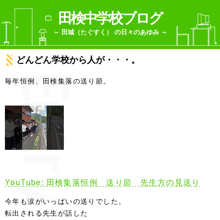
田検中学校ブログ
～ 田城（たぐすく） の日々のあゆみ ～
どんどん学校から人が・・・。
毎年恒例、田検集落の送り節。
YouTube: 田検集落恒例 送り節 先生方の見送り
今年も涙がいっぱいの送りでした。
転出される先生が話した